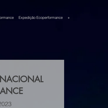
formance
Expedição Ecoperformance
+
ERNACIONAL
MANCE
 2023