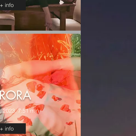
+ info
RORA
, 2023. 7:51 min
+ info