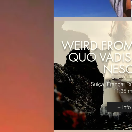
WEIRD FROM
QUO VADI
NESC
Suíça, França, Rú
11:35 m
+ info