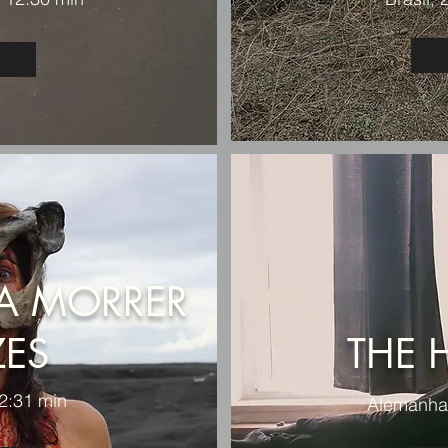
RA MORRER
ZES
THE 
12:31 min
Alemanha,