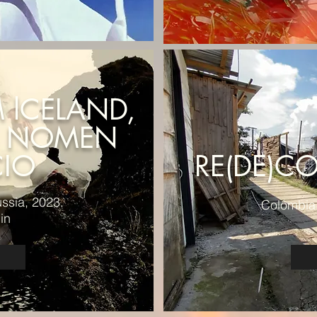
 lCELAND,
S NOMEN
IO
RE(DE)C
ssia, 2023.
Colômbia,
in