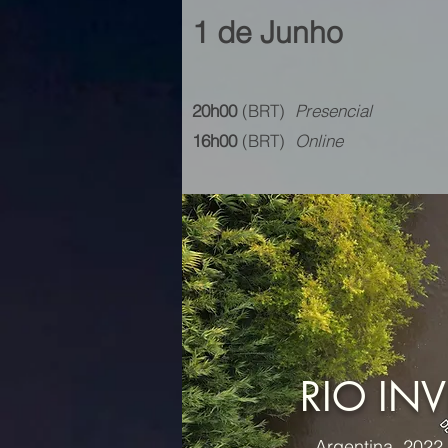
1 de Junho
20h00
(BRT)
Presencial
16h00
(BRT)
Online
RIO INV
Argentina, 2022