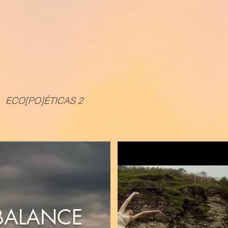
ECO[PO]É
T
ICAS
2
BALANCE