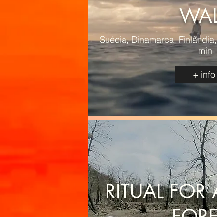
WA
Suécia, Dinamarca, Finlândia
min
+ info
RITUAL FOR
FORE