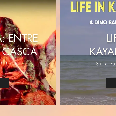
: ENTRE
LI
A CASCA
KAYA
13:45 min
Sri Lanka