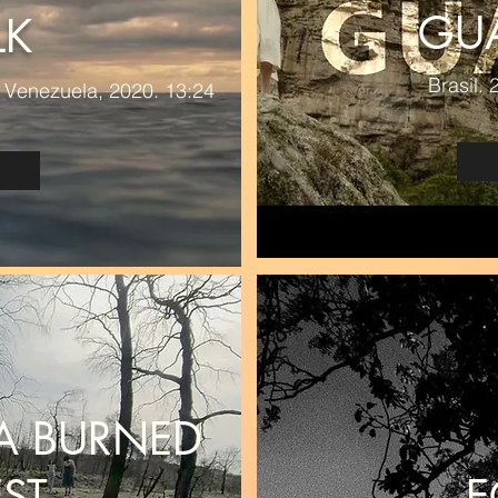
GUA
LK
Brasil.
, Venezuela, 2020. 13:24
 A BURNED
ST
E