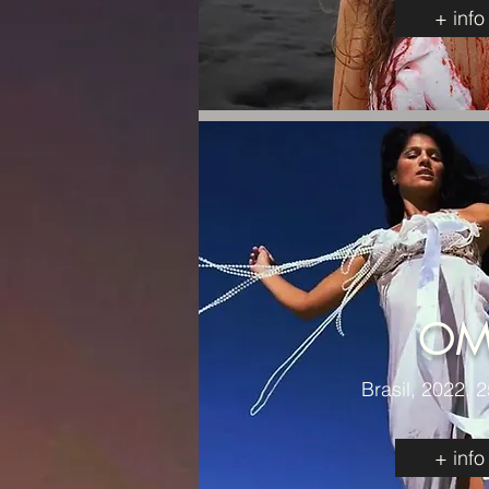
+ info
OM
Brasil, 2022. 
+ info